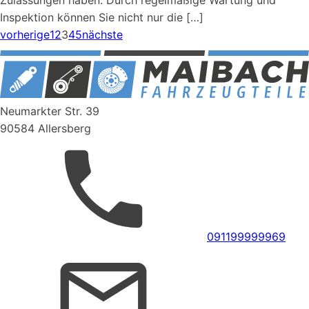
Zulassungen haben. Durch regelmäßige Wartung und
Inspektion können Sie nicht nur die […]
vorherige
1
2
3
4
5
nächste
Neumarkter Str. 39
90584 Allersberg
091199999969