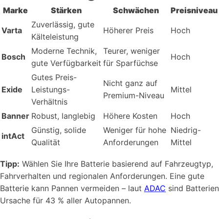
Marke
Stärken
Schwächen
Preisniveau
Zuverlässig, gute
Varta
Höherer Preis
Hoch
Kälteleistung
Moderne Technik,
Teurer, weniger
Bosch
Hoch
gute Verfügbarkeit
für Sparfüchse
Gutes Preis-
Nicht ganz auf
Exide
Leistungs-
Mittel
Premium-Niveau
Verhältnis
Banner
Robust, langlebig
Höhere Kosten
Hoch
Günstig, solide
Weniger für hohe
Niedrig-
intAct
Qualität
Anforderungen
Mittel
Tipp:
Wählen Sie Ihre Batterie basierend auf Fahrzeugtyp,
Fahrverhalten und regionalen Anforderungen. Eine gute
Batterie kann Pannen vermeiden – laut
ADAC
sind Batterien
Ursache für 43 % aller Autopannen.