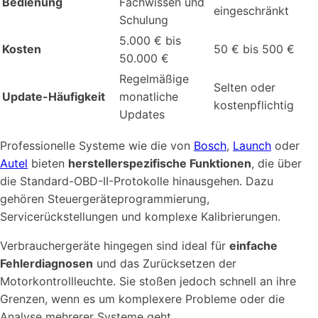
Bedienung
Fachwissen und
eingeschränkt
Schulung
5.000 € bis
Kosten
50 € bis 500 €
50.000 €
Regelmäßige
Selten oder
Update-Häufigkeit
monatliche
kostenpflichtig
Updates
Professionelle Systeme wie die von
Bosch
,
Launch
oder
Autel
bieten
herstellerspezifische Funktionen
, die über
die Standard-OBD-II-Protokolle hinausgehen. Dazu
gehören Steuergeräteprogrammierung,
Servicerückstellungen und komplexe Kalibrierungen.
Verbrauchergeräte hingegen sind ideal für
einfache
Fehlerdiagnosen
und das Zurücksetzen der
Motorkontrollleuchte. Sie stoßen jedoch schnell an ihre
Grenzen, wenn es um komplexere Probleme oder die
Analyse mehrerer Systeme geht.